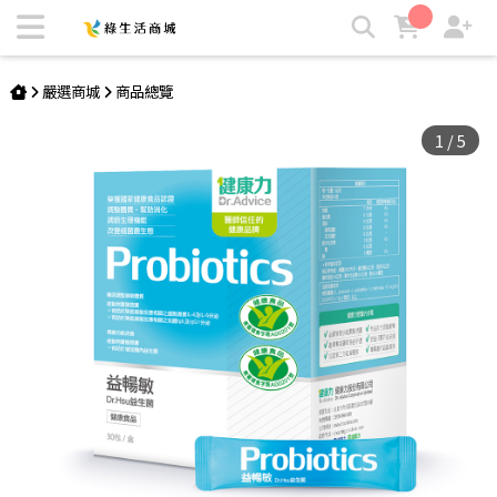
益暢敏益生菌30包/盒-冷藏配送 | 綠生活商城
嚴選商城
商品總覽
1
/
5