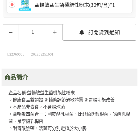
益暢敏益生菌機能性粉末(30包/盒)*1
訂閱貨到通知
U22360006
202208251601
商品簡介
產品名稱:益暢敏益生菌機能性粉末
。健康食品雙認證 ♛輔助調節過敏體質 ♛胃腸功能改善
。本產品非素食，不含腸球菌
。益暢敏四菌合一：副乾酪乳桿菌、比菲德氏龍根菌、嗜酸乳桿
菌、鼠李糖乳桿菌
。耐胃酸膽鹽，活菌可分別定植於大小腸