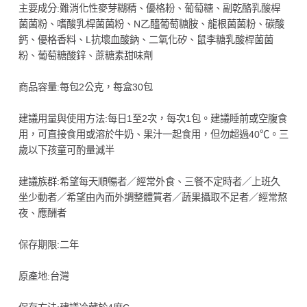
主要成分:難消化性麥芽糊精、優格粉、葡萄糖、副乾酪乳酸桿
菌菌粉、嗜酸乳桿菌菌粉、N乙醯葡萄糖胺、龍根菌菌粉、碳酸
鈣、優格香料、L抗壞血酸鈉、二氧化矽、鼠李糖乳酸桿菌菌
粉、葡萄糖酸鋅、蔗糖素甜味劑
商品容量:每包2公克，每盒30包
建議用量與使用方法:每日1至2次，每次1包。建議睡前或空腹食
用，可直接食用或溶於牛奶、果汁一起食用，但勿超過40℃。三
歲以下孩童可酌量減半
建議族群:希望每天順暢者／經常外食、三餐不定時者／上班久
坐少動者／希望由內而外調整體質者／蔬果攝取不足者／經常熬
夜、應酬者
保存期限:二年
原產地:台灣