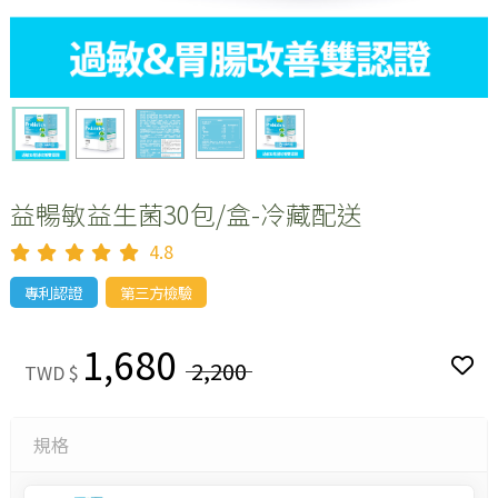
益暢敏益生菌30包/盒-冷藏配送
4.8
專利認證
第三方檢驗
1,680
2,200
TWD $
規格