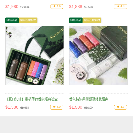
$1,980
$1,888
4.6
4.8
$2,880
$2,599
綠色商品
選用在地食材
綠色商品
選用在地食材
【夏日沁涼】柑橘薄荷香氛經典禮盒
香氛精油與潔顏慕絲雙經典
$1,380
$1,580
5.0
4.7
$1,888
$2,100