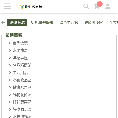
美體小物區 | 綠生活商城
嚴選商城
近期精選優惠
綠色生活館
樂齡健康館
淨零
嚴選商城
商品總覽
水果禮盒
年菜專區
名品精選館
生活用品
零食飲品區
健康水果區
鮮花藝術區
好鮮蔬菜區
好吃肉品區
水產海鮮區