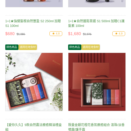
1+1★強健髮根自然豐盈 S2 250ml 加贈
1+1★自然蓬鬆首選 S1 500ml 加贈C1護
S1 100ml
髮素 100ml
$680
$1,680
4.8
4.9
$1,080
$1,976
綠色商品
選用在地食材
綠色商品
選用在地食材
【愛你久久】9款自然農法療癒精油禮盒
限量金銀花橙花香氛療癒組合 滾珠/淡香
組
噴霧/護手霜