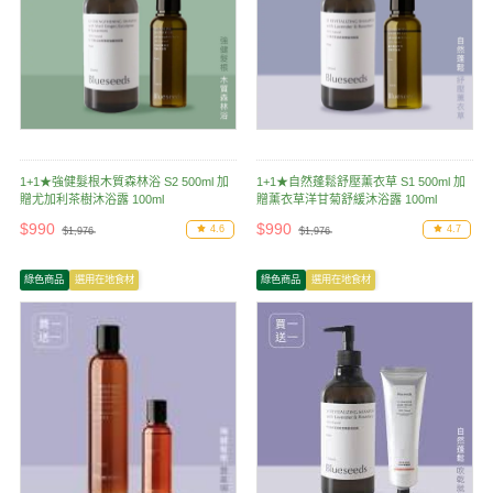
1+1★強健髮根木質森林浴 S2 500ml 加
1+1★自然蓬鬆舒壓薰衣草 S1 500ml 加
贈尤加利茶樹沐浴露 100ml
贈薰衣草洋甘菊舒緩沐浴露 100ml
$990
$990
4.6
4.7
$1,976
$1,976
綠色商品
選用在地食材
綠色商品
選用在地食材