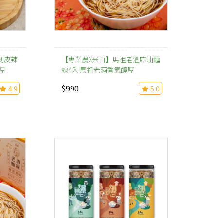
剝皮辣
【專業農X米白】馬祖老酒麻油麵
厚
線4入 馬祖老酒香氣醇厚
$990
4.9
5.0