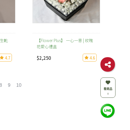
 永生乾
【Flower Plus】 一心一意 | 玫瑰
花愛心禮盒
$2,250
4.7
4.6
8
9
10
看商品
0
中心
合作夥伴
說明
前往兆豐銀行信用卡官網