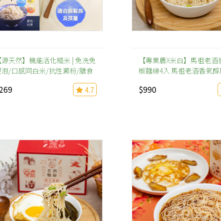
【源天然】機能活化糙米 | 免洗免
【專業農X米白】馬祖老酒
浸泡/口感同白米/抗性澱粉/膳食
椒麵線4入 馬祖老酒香氣醇
纖維
269
$990
4.7