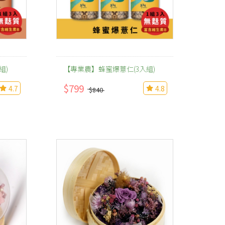
組)
【專業農】蜂蜜爆薏仁(3入組)
$799
4.7
4.8
$840