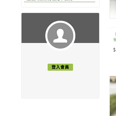
【
$
登入會員