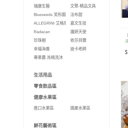
瑞康生醫
文聚-精品文具
Blueseeds 芙彤園
法布甜
ALLEGRINI 艾格尼
嘉文生技
Radacan
護妍天使
珍珠樹
依莎貝爾
幸福海養
迪卡老師
$
專業農 肖楠洗沐
生活用品
零食飲品區
健康水果區
進口水果區
國產水果區
鮮花藝術區