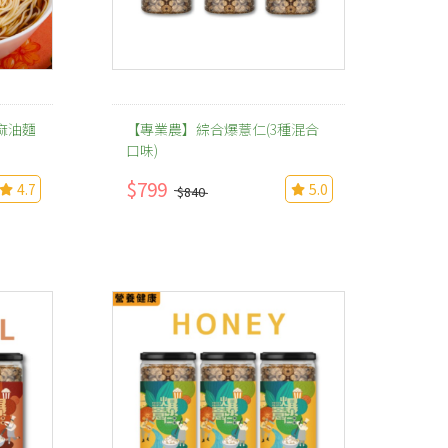
麻油麵
【專業農】綜合爆薏仁(3種混合
口味)
$799
4.7
5.0
$840