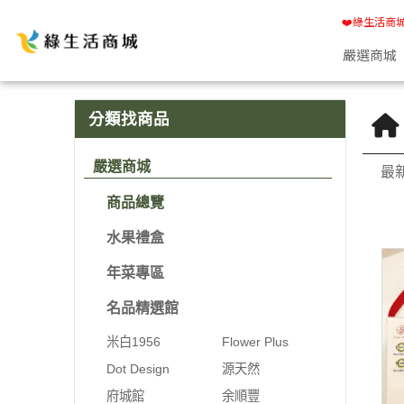
商品總覽 | 綠生活商城
❤️綠生活商
嚴選商城
分類找商品
嚴選商城
最
商品總覽
水果禮盒
年菜專區
名品精選館
米白1956
Flower Plus
Dot Design
源天然
府城館
余順豐