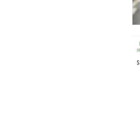
【
$
綠