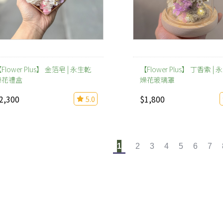
Flower Plus】 金箔皂 | 永生乾
【Flower Plus】 丁香紫 |
燥花禮盒
燥花玻璃罩
2,300
$1,800
5.0
1
2
3
4
5
6
7
版權說明
聯絡我們
客服
生活商城版權說明
客服聯繫：0225095279/106
退換貨