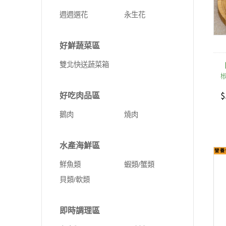
週週選花
永生花
好鮮蔬菜區
雙北快送蔬菜箱
$
好吃肉品區
鵝肉
燒肉
水產海鮮區
鮮魚類
蝦類/蟹類
貝類/軟類
即時調理區