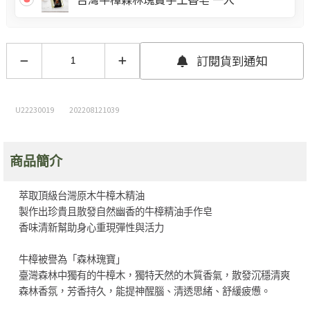
訂閱貨到通知
U22230019
202208121039
商品簡介
萃取頂級台灣原木牛樟木精油
製作出珍貴且散發自然幽香的牛樟精油手作皂
香味清新幫助身心重現彈性與活力
牛樟被譽為「森林瑰寶」
臺灣森林中獨有的牛樟木，獨特天然的木質香氣，散發沉穩清爽
森林香氛，芳香持久，能提神醒腦、清透思緒、舒緩疲憊。